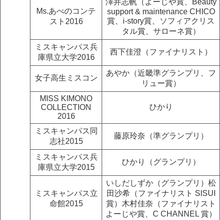
澤井志帆（よーじや賞、Beauty
Ms.あべのコンテ
support & maintenance CHICO
賞、i-story賞、ソフィアクリス
スト2016
タル賞、サローネ賞）
ミスキャンパス兵
西下佳澄（ファイナリスト）
庫県立大学2016
あやか（近畿準グランプリ、フ
女子高生ミスコン
リュー賞）
MISS KIMONO
ひかり
COLLECTION
2016
ミスキャンパス同
藤原玲奈（準グランプリ）
志社2015
ミスキャンパス兵
ひかり（グランプリ）
庫県立大学2015
いしだしずか（グランプリ）松
ミスキャンパス立
田沙希（ファイナリスト SISUI
命館2015
賞）木村佳奈（ファイナリスト
よーじや賞、C CHANNEL 賞）