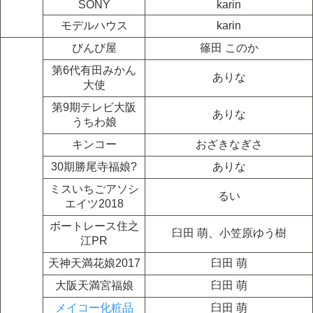
SONY
karin
モデルハウス
karin
びんび屋
篠田 このか
第6代有田みかん
ありな
大使
第9期テレビ大阪
ありな
うちわ娘
キンコー
おざきなぎさ
30期勝尾寺福娘?
ありな
ミスいちごアソシ
るい
エイツ2018
ボートレース住之
臼田 萌、小笠原ゆう樹
江PR
天神天満花娘2017
臼田 萌
大阪天満宮福娘
臼田 萌
メイコー化粧品
臼田 萌