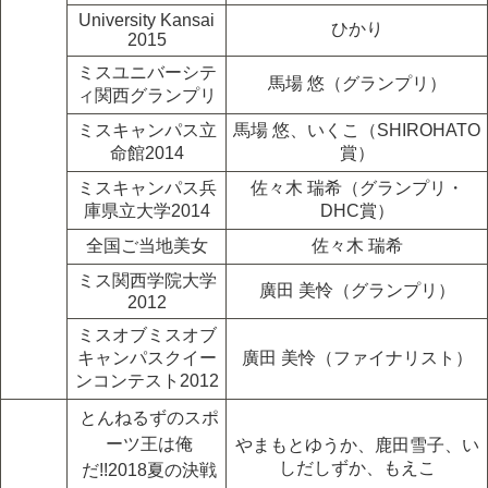
University Kansai
ひかり
2015
ミスユニバーシテ
馬場 悠（グランプリ）
ィ関西グランプリ
ミスキャンパス立
馬場 悠、いくこ（SHIROHATO
命館2014
賞）
ミスキャンパス兵
佐々木 瑞希（グランプリ・
庫県立大学2014
DHC賞）
全国ご当地美女
佐々木 瑞希
ミス関西学院大学
廣田 美怜（グランプリ）
2012
ミスオブミスオブ
キャンパスクイー
廣田 美怜（ファイナリスト）
ンコンテスト2012
とんねるずのスポ
ーツ王は俺
やまもとゆうか、鹿田雪子、い
しだしずか、もえこ
だ!!2018夏の決戦