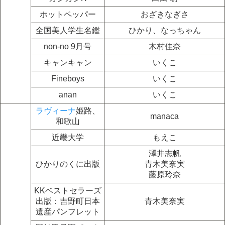
ホットペッパー
おざきなぎさ
全国美人学生名鑑
ひかり、なっちゃん
non-no 9月号
木村佳奈
キャンキャン
いくこ
Fineboys
いくこ
anan
いくこ
ラヴィーナ
姫路、
manaca
和歌山
近畿大学
もえこ
澤井志帆
ひかりのくに出版
青木美奈実
藤原玲奈
KKベストセラーズ
出版：吉野町日本
青木美奈実
遺産パンフレット