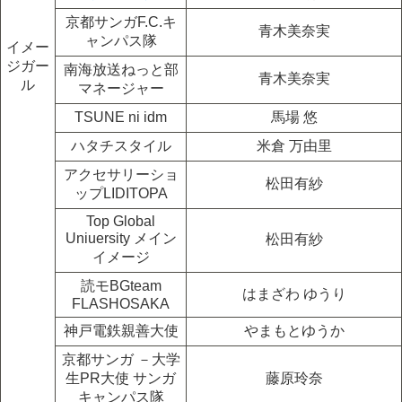
京都サンガF.C.キ
青木美奈実
ャンパス隊
イメー
ジガー
南海放送ねっと部
青木美奈実
ル
マネージャー
TSUNE ni idm
馬場 悠
ハタチスタイル
米倉 万由里
アクセサリーショ
松田有紗
ップLIDITOPA
Top Global
Uniuersity メイン
松田有紗
イメージ
読モBGteam
はまざわ ゆうり
FLASHOSAKA
神戸電鉄親善大使
やまもとゆうか
京都サンガ －大学
生PR大使 サンガ
藤原玲奈
キャンパス隊