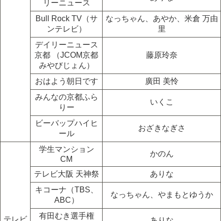
リーニュース
Bull Rock TV（サ
なっちゃん、あやか、米倉 万由
ンテレビ）
里
デイリーニュース
京都 （JCOM京都
藤原玲奈
みやびじょん）
おはよう朝日です
廣田 美怜
みんなの京都ふら
いくこ
りー
ビーバップハイヒ
おざきなぎさ
ール
学生マンション
かのん
CM
テレビ大阪 天神祭
ありな
キコーナ（TBS、
なっちゃん、やまもとゆうか
ABC）
有田むき選手権
テレビ
ありな