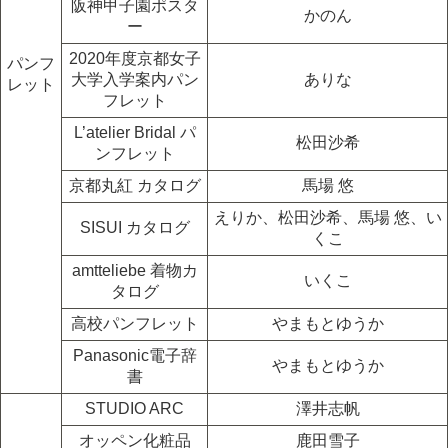
阪神甲子園ポスタ
かのん
ー
2020年度京都女子
パンフ
大学入学案内パン
ありな
レット
フレット
L’atelier Bridal パ
松田沙希
ンフレット
京都丸紅 カタログ
馬場 悠
えりか、松田沙希、馬場 悠、い
SISUI カタログ
くこ
amtteliebe 着物カ
いくこ
タログ
高校パンフレット
やまもとゆうか
Panasonic電子辞
やまもとゆうか
書
STUDIO ARC
澤井志帆
オッペン化粧品
鹿田雪子