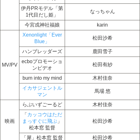
伊丹PRモデル「第
なっちゃん
1代目だし姫」
今宮戎神社福娘
karin
Xenonlight「Ever
松田沙希
Blue」
ハンブレッダーズ
鹿田雪子
ecboプロモーショ
松田有紗
MV/PV
ンビデオ
burn into my mind
木村佳奈
イカサジェントル
馬場 悠
マン
らぶいずごーるど
木村佳奈
「
カッコウはただ
映画
まっすぐに飛ぶ
」
松田沙希
松本窓 監督
「犀」松本窓 監督
松田沙希