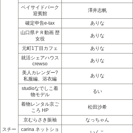
ベイサイドパーク
澤井志帆
迎賓館
確定申告e-tax
ありな
山口県ＰＲ動画 歴
ありな
女役
元町1丁目カフェ
ありな
就活シェアハウス
ありな
crewso
美人カレンダー?
ありな
私服編、浴衣編
studioなでしこ着
るい
物モデル
着物レンタル京ご
松田沙希
ころ HP
京むらさき振袖
なっちゃん
スチー
carina ネットショ
いくこ