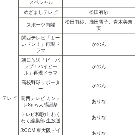
スペシャル
めざましテレビ
松田有紗
松田有紗、鹿田雪子、青木美奈
スポーツ内閣
実
関西テレビ「よー
いドン！」再現ド
かのん
ラマ
朝日放送「ビーバ
ップ！ハイヒー
かのん
ル」再現ドラマ
高校野球リポータ
かのん
ー
テレビ
関西テレビ カンテ
ありな
レ8ppy大感謝祭
テレビ和歌山 わく
ありな
わく編集部 生放送
J:COM 東大阪デイ
ありな