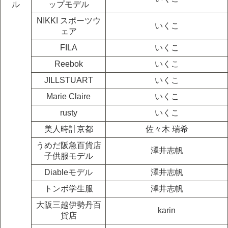
ル
ップモデル
NIKKI スポーツウ
いくこ
ェア
FILA
いくこ
Reebok
いくこ
JILLSTUART
いくこ
Marie Claire
いくこ
rusty
いくこ
美人時計京都
佐々木 瑞希
うめだ阪急百貨店
澤井志帆
子供服モデル
Diableモデル
澤井志帆
トンボ学生服
澤井志帆
大阪三越伊勢丹百
karin
貨店