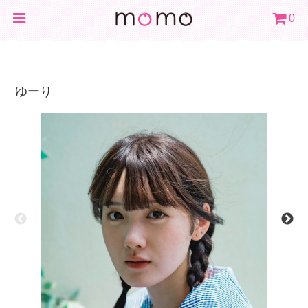
0
ゆーり